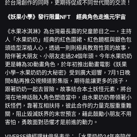
於台灣創作的同時，更期待促成不同世代間的交流！
《妖果小學》發行限量NFT 經典角色走進元宇宙
《水果冰淇淋》為台灣最長壽的兒童節目之一，主持
人「水果奶奶」經典的紅色圍裙、紅色鏡框與銀色包
頭造型深植人心，透過一則則極具教育性質的故事，
陪伴著大朋友、小朋友走過24個年頭。今年水果奶奶
更是轉為3D動畫角色，於年初推出動畫電影《妖果
小學–水果奶奶的大秘密》受到廣大迴響，7月1日晚
間6點再推公視頻道影集版，期待能讓更多的孩子，
跟著奶奶一起去冒險。故事結合本土妖怪元素，將台
灣在地神話融入角色塑造當中，由水果奶奶帶領著小
妖怪們，靠著互相扶持，彼此合作的力量克服重重難
關，阻止毀滅妖界的末世預言，藉此鼓勵小朋友不用
害怕，勇敢面對恐懼才是前進的動力。
VIVERSE總經理林俊吳表示：「水果奶奶24年來陪伴