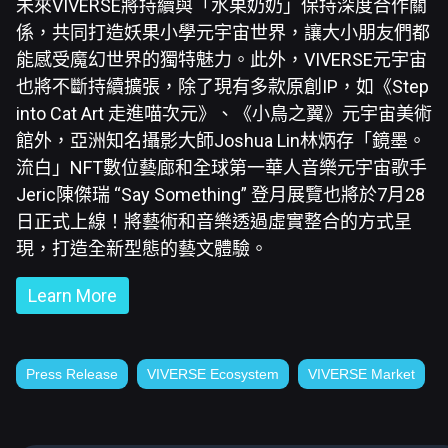
未來VIVERSE將持續與「水果奶奶」保持深度合作關
係，共同打造妖果小學元宇宙世界，讓大小朋友們都
能感受魔幻世界的獨特魅力。此外，VIVERSE元宇宙
也將不斷持續擴張，除了現有多款原創IP，如《Step
into Cat Art 走進喵次元》、《小鳥之翼》元宇宙美術
館外，亞洲知名攝影大師Joshua Lin林炳存「鏡墨。
流白」NFT數位藝廊和全球第一華人音樂元宇宙歌手
Jeric陳傑瑞 “Say Something” 登月展覽也將於7月28
日正式上線！將藝術和音樂透過虛實整合的方式呈
現，打造全新型態的藝文體驗。
Learn More
Press Release
VIVERSE Ecosystem
VIVERSE Market