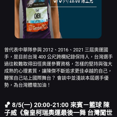
曾代表中華隊參與 2012、2016、2021 三屆奧運國
手，是目前台灣 400 公尺跨欄紀錄保持人，台灣選手
過往較難取得田徑奧運參賽資格，怎樣的堅持與強大
成熟的心理素質，讓陳傑不斷追求更佳卓越的自己，
鞭策自己站上國際舞台？ 會談中並淺談本屆選手優
勢，為台灣體壇加油！
🏀 8/5(一) 20:00-21:00 來賓－籃球
陳
子威
《詹皇柯瑞奧運最後一舞 台灣闖世