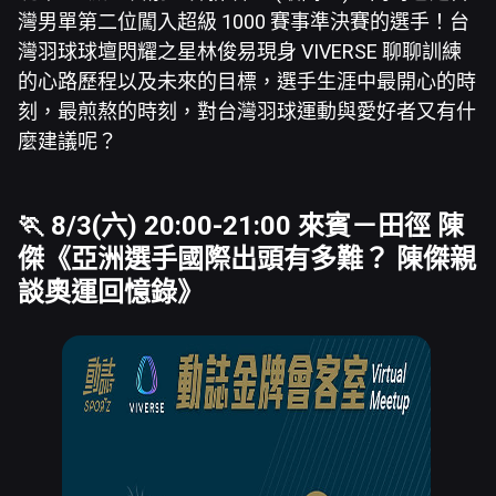
灣男單第二位闖入超級 1000 賽事準決賽的選手！台
灣羽球球壇閃耀之星林俊易現身 VIVERSE 聊聊訓練
的心路歷程以及未來的目標，選手生涯中最開心的時
刻，最煎熬的時刻，對台灣羽球運動與愛好者又有什
麼建議呢？
🏃 8/3(六) 20:00-21:00 來賓－田徑
陳
傑
《亞洲選手國際出頭有多難？ 陳傑親
談奧運回憶錄》