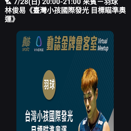
🏸 7/28(日) 20:00-21:00 來賓－羽球
林俊易
《臺灣小孩國際發光 目標瞄準奧
運》