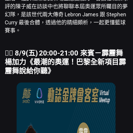
評的陳子威在訪談中也將聊聊本屆奧運眾所矚目的夢
幻隊，是該世代兩大傳奇 Lebron James 跟 Stephen
Curry 最後合體，透過他的精細頗析，一起更懂籃球
賽事。
🤸‍♀️ 8/9(五) 20:00-21:00 來賓－霹靂舞
楊加力
《最潮的奧運！巴黎全新項目霹
靂舞說給你聽》