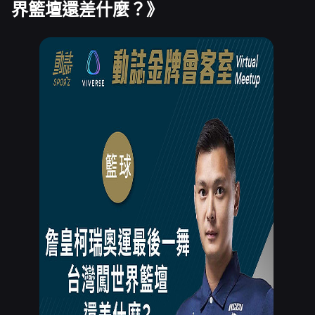
界籃壇還差什麼？》