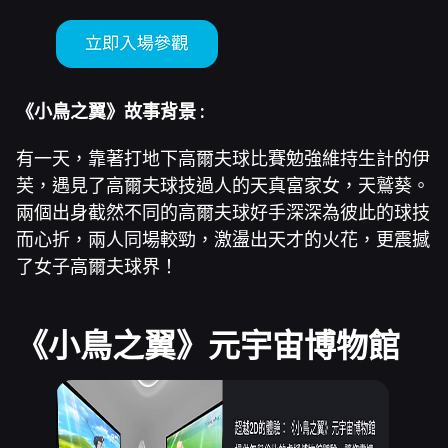
《小鳥之翼》故事背景 :
有一天，靠著打地下高爾夫球比賽勉強維持生計的伊
芙，遇見了高爾夫球技過人的天真富家女，天鷲葵。
兩個出身截然不同的高爾夫球好手深深為彼此的球技
而心折，兩人同場較勁，激盪出天才的火花，更震撼
了女子高爾夫球界！
《小鳥之翼》元宇宙博物館