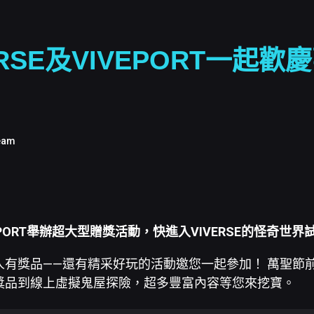
ERSE及VIVEPORT一起歡
eam
EPORT舉辦超大型贈獎活動，快進入VIVERSE的怪奇世
人有獎品——還有精采好玩的活動邀您一起參加！ 萬聖節
獎品到線上虛擬鬼屋探險，超多豐富內容等您來挖寶。