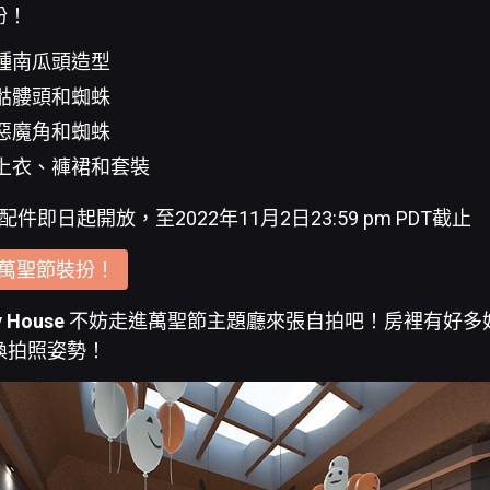
扮！
種南瓜頭造型
骷髏頭和蜘蛛
惡魔角和蜘蛛
上衣、褲裙和套裝
節配件即日起開放，至2022年11月2日23:59 pm PDT截止
ar萬聖節裝扮！
y House
不妨走進萬聖節主題廳來張自拍吧！房裡有好多
換拍照姿勢！