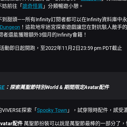
不妨前往「
詭奇怪異
」分類暢遊小憩。
甜頭——所有Infinity訂閱者都可以在Infinity資料庫
 Dungeon
！這款地牢迷宮探索遊戲讓您在對抗駭人敵手
者還能獲贈額外3個月的Infinity會籍！
節活動即日起開跑，至2022年11月2日23:59 pm PDT截止
SE
：
探索萬聖節特別World & 期間限定Avatar配件
IVERSE探索「
Spooky Town
」，試穿限時配件，感受
atar配件
萬聖節扮裝可以說是萬聖節最棒的一部分了，快來