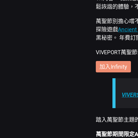
鬆詼諧的體驗，
萬聖節別擔心嚐不到
探險遊戲
Ancient
黑秘密。 年費訂閱
VIVEPORT萬聖
加入Infinity
VIVER
踏入萬聖節主題的V
萬聖節期間限定Av