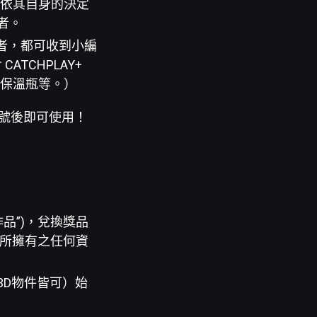
小組依其自身的決定
者。
法者，都可收到小編
TCHPLAY+
盒、保溫瓶等。）
兌換序號後即可使用！
作品”)，兌換獎品
人所擁有之任何資
3D物件皆可）始