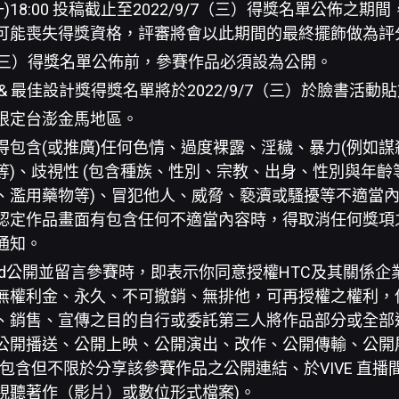
5 (一)18:00 投稿截止至2022/9/7（三）得獎名單公佈
可能喪失得獎資格，評審將會以此期間的最終擺飾做為評
/7（三）得獎名單公佈前，參賽作品必須設為公開。
& 最佳設計獎得獎名單將於2022/9/7（三）於臉書活動
限定台澎金馬地區。
得包含(或推廣)任何色情、過度裸露、淫穢、暴力(例如
等)、歧視性 (包含種族、性別、宗教、出身、性別與年齡等
、濫用藥物等)、冒犯他人、威脅、褻瀆或騷擾等不適當內
認定作品畫面有包含任何不適當內容時，得取消任何獎項
通知。
rld公開並留言參賽時，即表示你同意授權HTC及其關係企業(
無權利金、永久、不可撤銷、無排他，可再授權之權利，使
、銷售、宣傳之目的自行或委託第三人將作品部分或全部
公開播送、公開上映、公開演出、改作、公開傳輸、公開
(包含但不限於分享該參賽作品之公開連結、於VIVE 直播
視聽著作（影片）或數位形式檔案)。