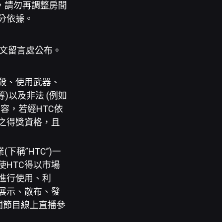
之期間，請勿再調整房間
分依據。
貼文留言處公布。
謀殺、使用武器、
)以及非法 (例如
容，若經HTC依
之得獎資格，且
下稱”HTC”)一
HTC得以市場
進行使用、利
展示、散布、發
間節目線上直播參