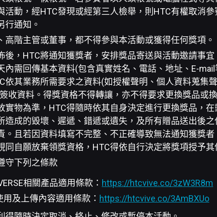
與活動，經HTC發現或經第三人檢舉，則HTC有權取消
不另行通知。
工、高階主管或董事，都不得參與本活動或獲得任何獎項。
佈後，HTC將通知獲獎者，安排獎品寄送與活動邀請事宜
內需回傳基本資料(包含真實姓名、電話、地址、E-mail
TC依其業務所需要求之資料(如授權聲明、個人資料蒐集
寫簽收資料。得獎資格不得轉讓，亦不得要求更換獎品或
放實物為準，HTC得隨時依其自身決定進行更換獎品，在
所造成的毀壞、遲遞、錯遞或遺失，及所有贈品送出後之
負責。且若因資料填寫不完整、不正確導致無法通知獲獎者
視同自願放棄領獎資格，HTC得依自行決定將獎項授予其
遵守下列之條款
IVERSE相關產品適用條款：
https://htcvive.co/3zW3R8m
ld使用及上傳內容適用條款：
https://htcvive.co/3AmBXUo
權利得隨時決定取消、終止、修改或暫停本活動。