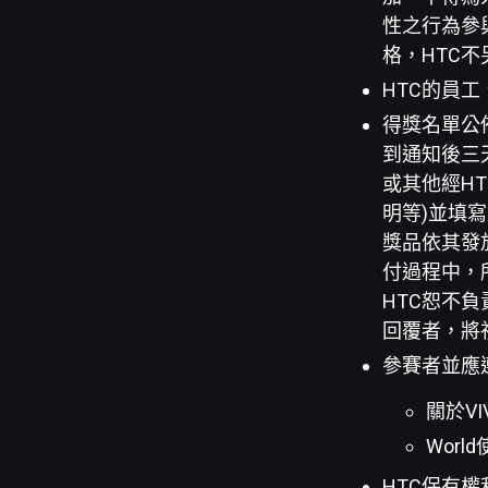
性之行為參
格，HTC
HTC的員
得獎名單公
到通知後三天
或其他經H
明等)並填
獎品依其發
付過程中，
HTC恕不
回覆者，將
參賽者並應
關於V
Wor
HTC保有