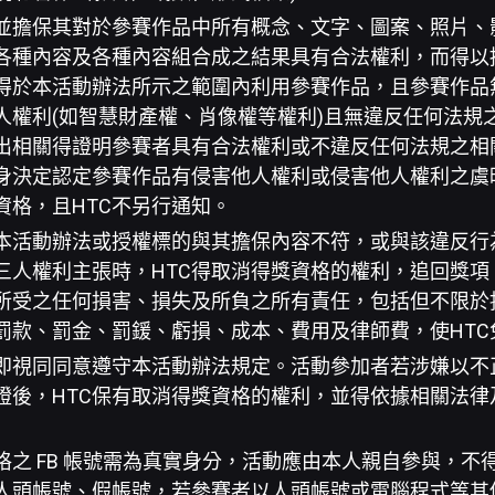
並擔保其對於參賽作品中所有概念、文字、圖案、照片、
各種內容及各種內容組合成之結果具有合法權利，而得以授
C得於本活動辦法所示之範圍內利用參賽作品，且參賽作品
人權利(如智慧財產權、肖像權等權利)且無違反任何法規之
出相關得證明參賽者具有合法權利或不違反任何法規之相
自身決定認定參賽作品有侵害他人權利或侵害他人權利之虞
資格，且HTC不另行通知。
本活動辦法或授權標的與其擔保內容不符，或與該違反行
三人權利主張時，HTC得取消得獎資格的權利，追回獎項
此所受之任何損害、損失及所負之所有責任，包括但不限於
罰款、罰金、罰鍰、虧損、成本、費用及律師費，使HTC
即視同同意遵守本活動辦法規定。活動參加者若涉嫌以不
證後，HTC保有取消得獎資格的權利，並得依據相關法律
格之 FB 帳號需為真實身分，活動應由本人親自參與，不
人頭帳號、假帳號，若參賽者以人頭帳號或電腦程式等其