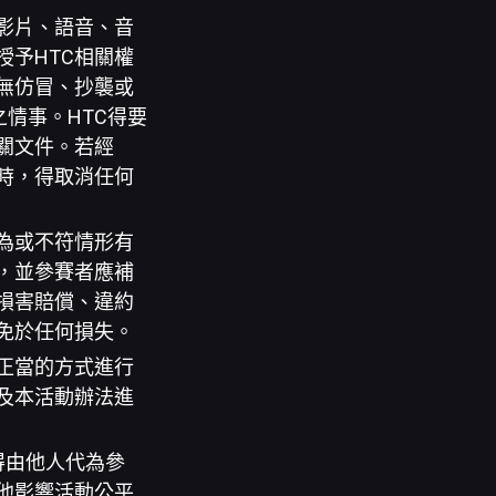
影片、語音、音
予HTC相關權
無仿冒、抄襲或
情事。HTC得要
關文件。若經
時，得取消任何
為或不符情形有
，並參賽者應補
損害賠償、違約
免於任何損失。
正當的方式進行
及本活動辦法進
得由他人代為參
他影響活動公平