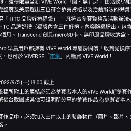
3
，獲得限量全新 VIVE World「闇・黑」房： 由活動
完整度及美感選出三位符合參賽資格以及活動辦法的得獎
得「 HTC 品牌好禮福袋」 ： 凡符合參賽資格及活動辦
HTC 品牌好禮（福袋內含三件好禮，內容隨機贈出，包含 CA
個月、Transcend 創見microSD卡、無印風品牌收納
22 pro 早鳥用戶都擁有 VIVE World 專屬房間唷！收到
也可於 VIVERSE「
市集
」內購買 VIVE World！
2/9/5 (一)18:00 截止
稿所附上的連結必須為參賽者本人的VIVE World(“參賽
號後台截圖或其他可證明所分享的參賽作品 為參賽者本
賽作品中，必須加入三件以上的裝飾物件（圖片、影片、
格。