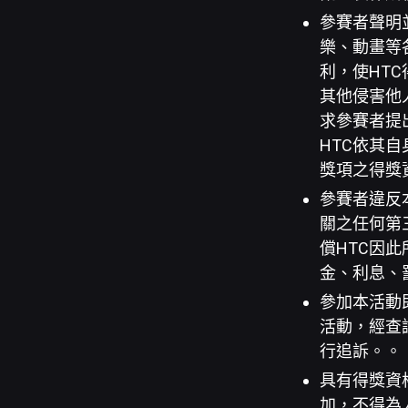
參賽者聲明
樂、動畫等
利，使HT
其他侵害他
求參賽者提
HTC依其
獎項之得獎
參賽者違反
關之任何第
償HTC因
金、利息、
參加本活動
活動，經查
行追訴。。
具有得獎資
加，不得為