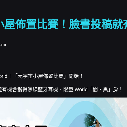
小屋佈置比賽！臉書投稿就
eam
 World！「元宇宙小屋佈置比賽」開始！
有機會獲得無線藍牙耳機、限量 World「闇・黑」房！