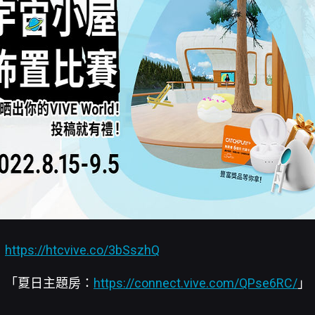
】
https://htcvive.co/3bSszhQ
】「夏日主題房：
https://connect.vive.com/QPse6RC/
」