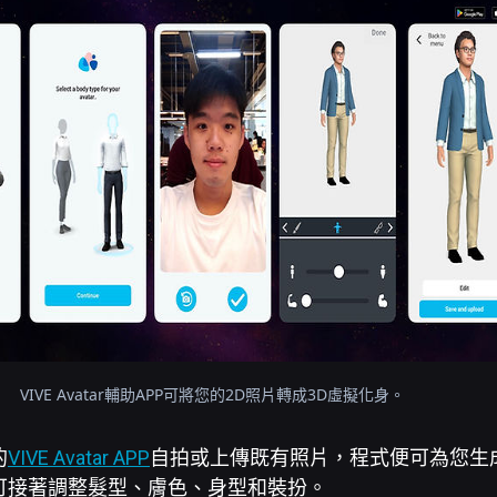
VIVE Avatar輔助APP可將您的2D照片轉成3D虛擬化身。
的
VIVE Avatar APP
自拍或上傳既有照片，程式便可為您生
可接著調整髮型、膚色、身型和裝扮。