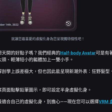
就讓您最喜愛的虛擬化身為您呈現獨特個性吧！
想天開的好點子嗎？我們經典的
Half-body Avatar
可是有
大頭、輕薄短小的軀體加上一雙小手。
解剖學上誤差極大，但也因此能呈現新潮外表：狂野髮型
案頁面點擊鉛筆圖示，即可設定半身虛擬化身。
最適合自己的虛擬化身，別擔心——現在您可以選擇
VRM