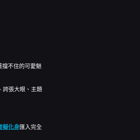
著擋不住的可愛魅
、誇張大眼、主題
 虛擬化身
匯入完全