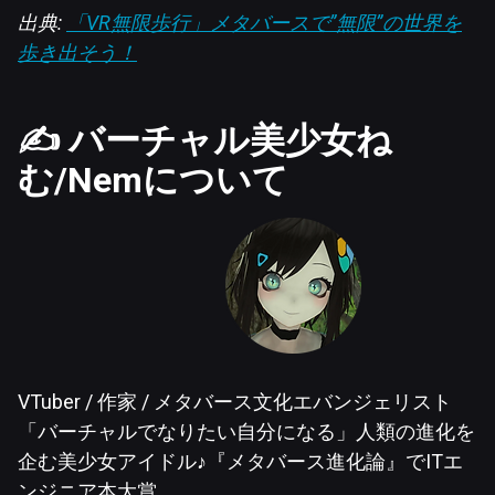
出典:
「VR無限歩行」メタバースで”無限”の世界を
歩き出そう！
✍️ バーチャル美少女ね
む/Nemについて
VTuber / 作家 / メタバース文化エバンジェリスト
「バーチャルでなりたい自分になる」人類の進化を
企む美少女アイドル♪『メタバース進化論』でITエ
ンジニア本大賞