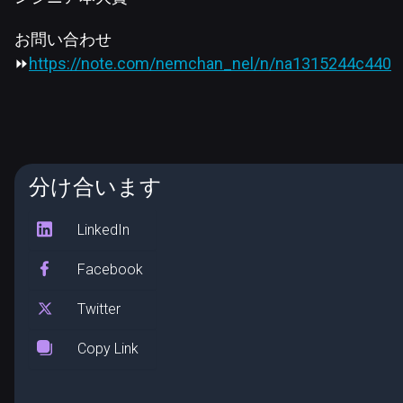
お問い合わせ
⏩
https://
note.com/nemchan_nel/n/na1315244c440
分け合います
LinkedIn
Facebook
Twitter
Copy Link